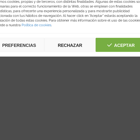
os cookies, propias y de terceros, con distintas finalidades. Algunas de estas cookies s
sarias para el correcto funcionamiento de la Web, otras se emplean con finalidades
dísticas, para ofrecerte una experiencia personalizada y para mostrarte publicidad
cionada con tus hábitos de navegación. Al hacer click en “Aceptar” estarás aceptando la
alación de todas estas cookies. Para obtener más información sobre el uso de las cookie
ede a nuestra
Política de cookies
.
PREFERENCIAS
RECHAZAR
ACEPTAR