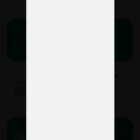
nuestra cercanía
Atención personalizada
Nos implicamos en cada fase del proyecto
asegurándonos que el proyecto se adapte a tus
necesidades
Proveedor oficial de Feria Zaragoza
Nos permite agilizar trámites y optimizar la
coordinación dentro del recinto, asegurando un
montaje y desmontaje más fluido.
Servicio integral 360º
Diseñamos, producimos y montamos tus stands, sin