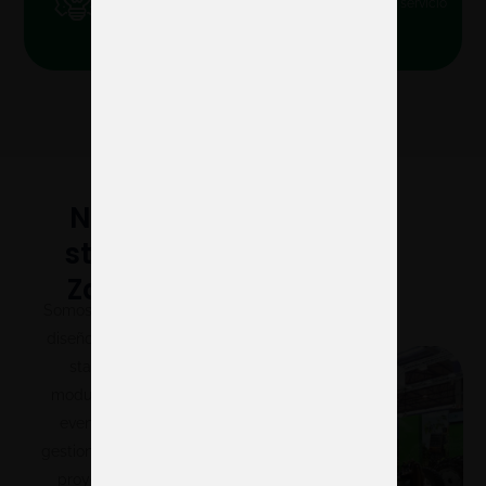
depender de terceros, para que disfrutes de un servicio
fluido y confiable.
Nuestros
stands en
Zaragoza
Somos especialistas en el
diseño y construcción de
stands a medida y
modulares para ferias y
eventos en Zaragoza,
gestionando cada fase del
proyecto para ofrecer