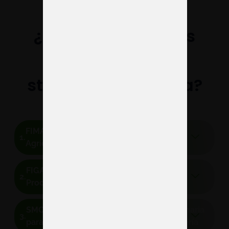
¿Qué ferias puedes
impactar con tus
stands en Zaragoza?
FIMA – Feria Internacional de Maquinaria
Agrícola
FIGAN – Feria Internacional para la
Producción Animal
SMOPYC – Salón Internacional de Maquinaria
para Obras Públicas, Construcción y Minería