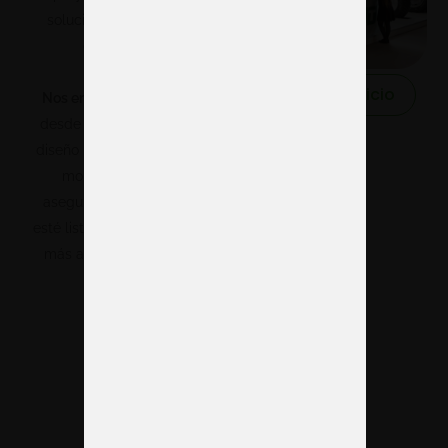
soluciones adaptadas a
cada cliente.
Solicitar servicio
Nos encargamos de todo,
desde la planificación y el
diseño hasta la fabricación,
montaje y logística,
asegurando que tu stand
esté listo a tiempo y con los
más altos estándares de
calidad.
¿Dónde estamos
ubicados