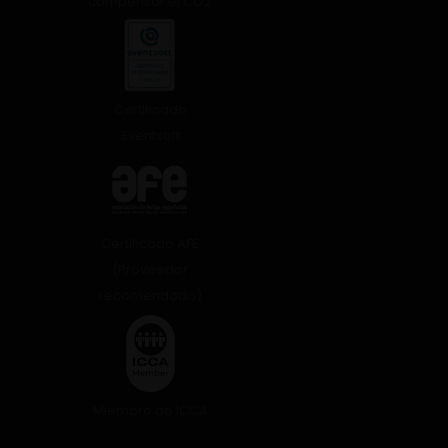
compensar el CO2
Certificado
Eventsoft
Certificado AFE
(Proveedor
recomendado)
Miembro de ICCA