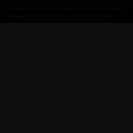
© Copyright Servis Group
|
Aviso legal
|
Política de Calidad y
Sostenibilidad
|
Política de Cookies
|
Política de Privacidad