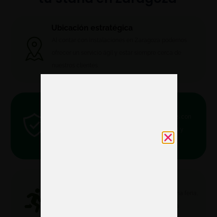
Ubicación estratégica
Al contar con instalaciones en Zaragoza podemos
ofrecer un servicio ágil y estar siempre cerca de
nuestros clientes.
Experiencia local
Conocemos la dinámica de la zona y contamos con
recursos propios para ofrecer soluciones ágiles y
efectivas
Respuesta inmediata
Ante los muchos imprevistos que ocurren en una feria,
nuestro equipo actúa de forma rápida gracias a