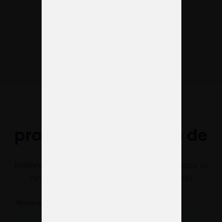
altamente cualificado y
con grandes
oportunidades de negocio
¿Necesitas una
propuesta de diseño de
stand?
Rellena el formulario y te responderemos lo
antes posible con una propuesta sin
compromiso