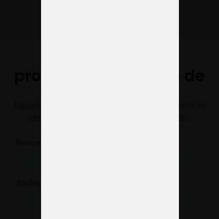
¿Necesitas una
propuesta de diseño de
stand?
Rellena el formulario y te responderemos lo
antes posible con una propuesta sin
compromiso