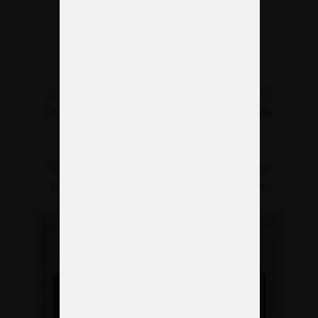
¿Dónde estamos
ubicados
exactamente?
Estamos en la Carretera Ca l’Alaio, 2, en El
Prat de Llobregat, a tan solo
10 minutos de
Fira Barcelona
.
Si buscas un partner fiable y bien ubicado
para tus stands en Barcelona, cuenta con
nosotros.
Haz clic para aceptar cookies de marketing
y permitir este contenido