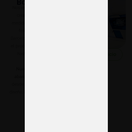
Barcelona
Nos especializamos en la
creación de stands a
medida y modulares para
ferias y eventos en
Barcelona, abarcando todo
el proceso desde el diseño
Solicitar servicio
hasta la producción.
Nuestro servicio 360º
abarca todo el proceso,
desde la planificación y el
diseño, hasta el montaje y la
logística,