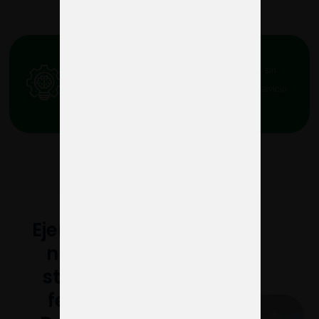
Servicio integral 360º
Diseñamos, producimos y montamos tus stands, sin
depender de terceros, para que disfrutes de un servicio
fluido y confiable.
Ejemplos de
nuestros
stands en
ferias de