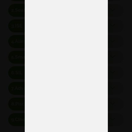
Seafood
ISE
Alimentaria
Smart City Expo World
SIL
Advanced Factories
Piscina & Wellness
Cine Europe