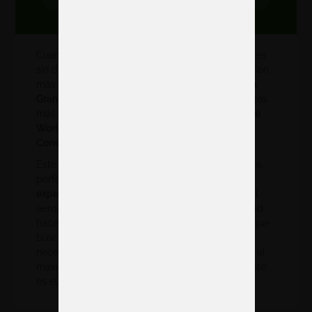
Cuando hablamos de
stands en Barcelona
, este es
sin duda uno de los recintos más estratégicos. Con
más de 240.000 m² de superficie expositiva,
Fira
Gran Via
es el escenario de algunos de los eventos
más importantes a nivel mundial, como el
Mobile
World Congress (MWC)
, el
ISE
,
Alimentaria
,
Construmat
o el
Smart City Expo
.
Este recinto destaca por sus pabellones diáfanos,
perfectos para crear
stands impactantes y
experiencias inmersivas
. Su ubicación cercana al
aeropuerto y su excelente conexión con la ciudad
hacen que sea el espacio ideal para empresas que
buscan visibilidad en eventos de gran escala. Si
necesitas un
stand en Barcelona
que aproveche al
máximo un entorno innovador y vanguardista, este
es el lugar perfecto.