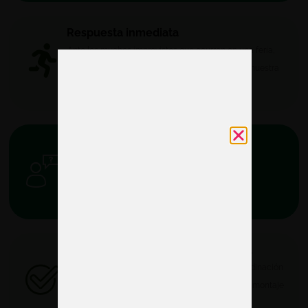
Respuesta inmediata
Ante los muchos imprevistos que ocurren en una feria,
nuestro equipo actúa de forma rápida gracias a nuestra
cercanía
Atención personalizada
Nos implicamos en cada fase del proyecto
asegurándonos que el proyecto se adapte a tus
necesidades
Proveedor oficial de Fira Barcelona
Nos permite agilizar trámites y optimizar la coordinación
dentro del recinto, asegurando un montaje y desmontaje
más fluido.