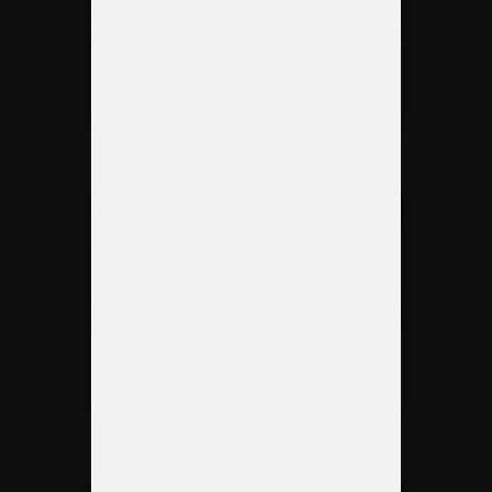
Medidas de seguridad para
montar un stand de feria
Materiales para stands de
feria más comunes en ferias