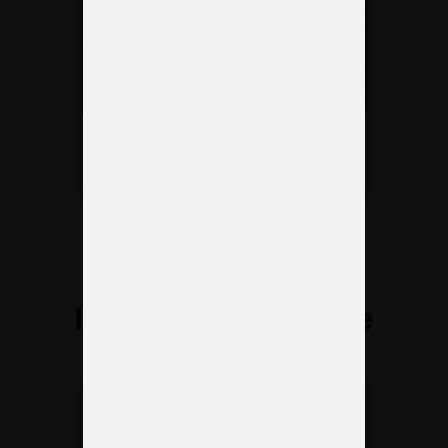
Guía completa para la
organización de eventos
Cargar más
Información sobre
ferias