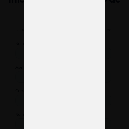
stand
Cuéntanos
qué necesitas
y nos pondremos en
marcha.