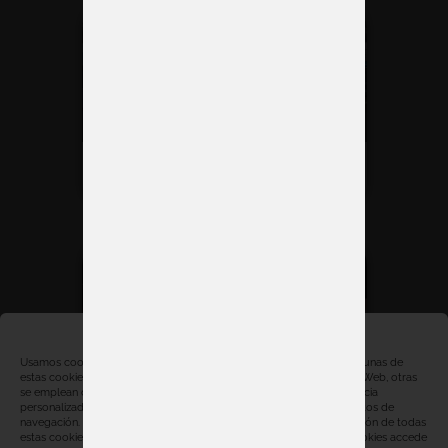
Ferias Tecnológicas 2026
Gestionar consentimiento
Usamos cookies, propias y de terceros, con distintas finalidades. Algunas de
estas cookies son necesarias para el correcto funcionamiento de la Web, otras
se emplean con finalidades estadísticas, para ofrecerte una experiencia
Ferias de Turismo 2026
personalizada y para mostrarte publicidad relacionada con tus hábitos de
navegación. Al hacer click en “Aceptar” estarás aceptando la instalación de todas
estas cookies. Para obtener más información sobre el uso de las cookies accede