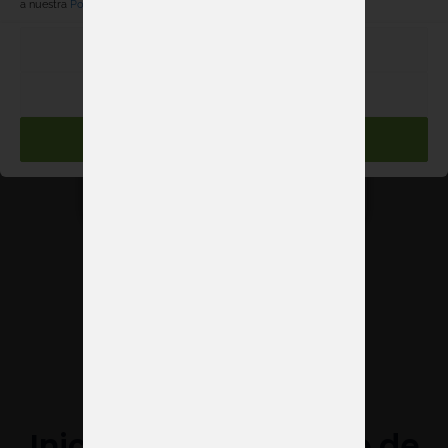
a nuestra
Política de cookies
.
PREFERENCIAS
RECHAZAR
ACEPTAR
Ferias de Salud 2026
Cargar más
Inicia hoy tu proyecto de