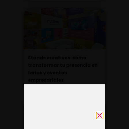
Stands creativos: cómo
transformar tu presencia en
ferias y eventos
empresariales