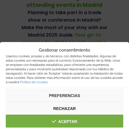
attending events in Madrid
Planning to take part in a trade
show or conference in Madrid?
Make the most of your stay with our
Madrid 2025 Guide.
Your go-to
resource for all the key information
in one place.
Gestionar consentimiento
Usamos cookies, propias y de terceros, con distintas finalidades. Algunas de
estas cookies son necesarias para el correcto funcionamiento de la Web, otras
se emplean con finalidades estadísticas, para ofrecerte una experiencia
personalizada y para mostrarte publicidad relacionada con tus hábitos de
navegación. Al hacer click en “Aceptar” estarás aceptando la instalación de todas
estas cookies. Para obtener más información sobre el uso de las cookies accede
a nuestra
Política de cookies
.
PREFERENCIAS
RECHAZAR
ACEPTAR