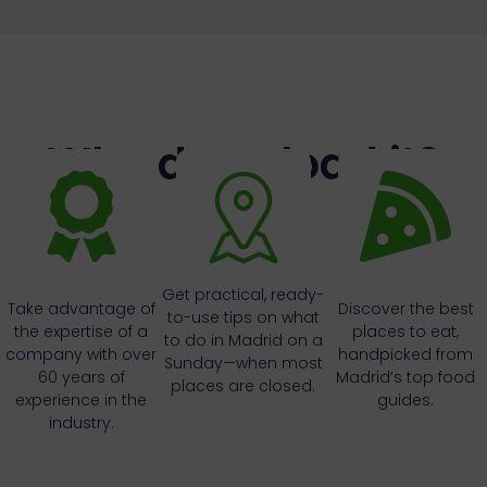
Why download it?
Get practical, ready-
Take advantage of
Discover the best
to-use tips on what
the expertise of a
places to eat,
to do in Madrid on a
company with over
handpicked from
Sunday—when most
60 years of
Madrid’s top food
places are closed.
experience in the
guides.
industry.