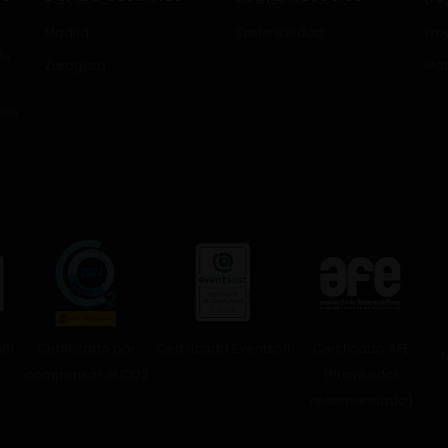
Madrid
Sostenibilidad
Pro
de
Zaragoza
Mat
esos
Certificado por
Certificado Eventsoft
Certificado AFE
001
compensar el CO2
(Proveedor
recomendado)