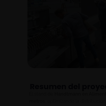
Resumen del proye
El stand de
Handtmann en Aliment
metros
, optimizando la distribuci