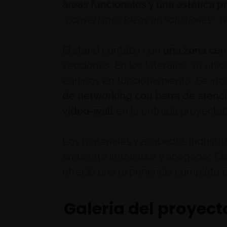
áreas funcionales y una estética p
“Convertimos ideas en soluciones”
, 
El stand contaba con
una zona cent
secciones. En los laterales, se ubi
equipos en funcionamiento. Se in
de networking con barra de atenc
video-wall
en la entrada proyectab
Los materiales y acabados industri
ambiente innovador y acogedor. Con
ofreció una experiencia completa p
Galeria del proyect