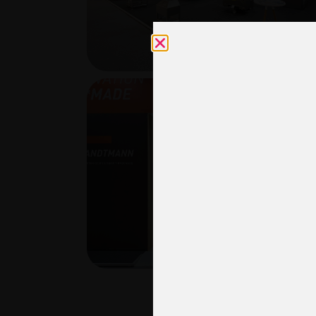
Usam
nece
esta
rela
inst
acc