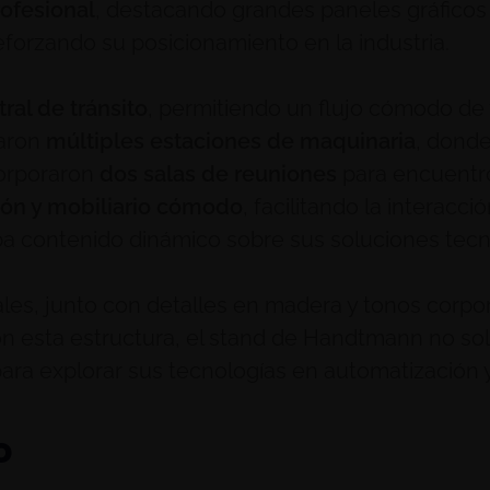
rofesional
, destacando grandes paneles gráfico
reforzando su posicionamiento en la industria.
ral de tránsito
, permitiendo un flujo cómodo de v
caron
múltiples estaciones de maquinaria
, donde
corporaron
dos salas de reuniones
para encuentro
ión y mobiliario cómodo
, facilitando la interacc
a contenido dinámico sobre sus soluciones tecn
ales, junto con detalles en madera y tonos corpo
 esta estructura, el stand de Handtmann no solo
ara explorar sus tecnologías en automatización
o