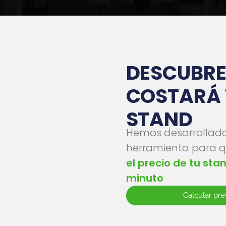
DESCUBR
COSTARÁ 
Gestionar consentimiento
os cookies, propias y de terceros, con distintas finalidades. Algunas de estas cookies s
STAND
sarias para el correcto funcionamiento de la Web, otras se emplean con finalidades
dísticas, para ofrecerte una experiencia personalizada y para mostrarte publicidad
Hemos desarrollad
cionada con tus hábitos de navegación. Al hacer click en “Aceptar” estarás aceptando la
alación de todas estas cookies. Para obtener más información sobre el uso de las cookie
herramienta para 
ede a nuestra
Política de cookies
.
el precio de tu sta
minuto
PREFERENCIAS
RECHAZAR
ACEPTAR
Calcular pr