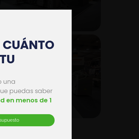
E CUÁNTO
TU
on
o una
s
que puedas saber
nd en menos de 1
esupuesto