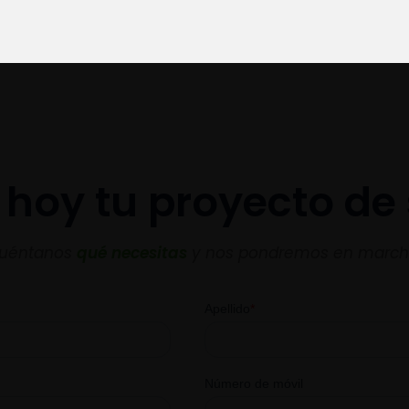
Ver más stands
a hoy tu proyecto de
uéntanos
qué necesitas
y nos pondremos en march