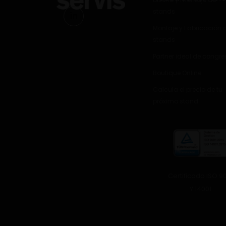
stands
Montaje y Fabricación 
stands
Partner ideal de congr
Boutique Online
Calcula el precio de tu
próximo stand
Certificado ISO 9
Y 14001