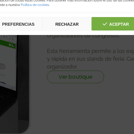
Organizadores y OPC
alación de todas estas cookies. Para obtener más información sobre el uso de las cookie
ede a nuestra
Política de cookies
.
Boutique On
PREFERENCIAS
RECHAZAR
ACEPTAR
Hemos creado una boutique onlin
organizadores de congresos.
Esta herramienta permite a los ex
y rápida en sus stands de feria. 
organizador.
Ver boutique