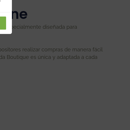
s
line
e especialmente diseñada para
positores realizar compras de manera fácil
Cada Boutique es única y adaptada a cada