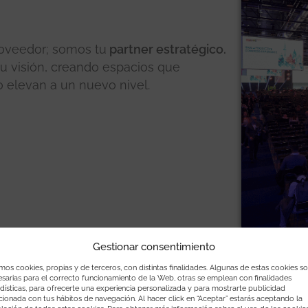
oveedor; somos tu
partner estratégico.
tu visión, creando espacios que
o elevan a un nuevo nivel.
Gestionar consentimiento
os cookies, propias y de terceros, con distintas finalidades. Algunas de estas cookies s
sarias para el correcto funcionamiento de la Web, otras se emplean con finalidades
dísticas, para ofrecerte una experiencia personalizada y para mostrarte publicidad
cionada con tus hábitos de navegación. Al hacer click en “Aceptar” estarás aceptando la