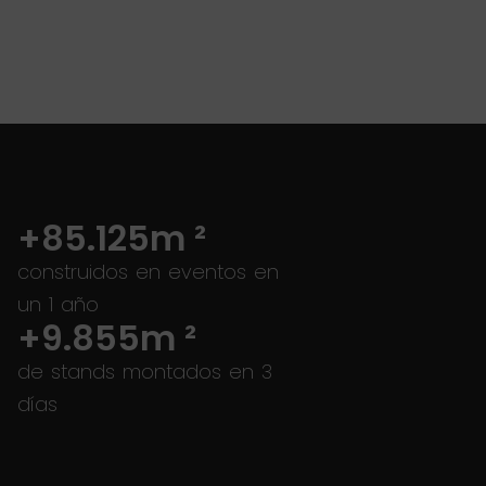
+
85.125
m ²
construidos en eventos en
un 1 año
+
9.855
m ²
de stands montados en 3
días