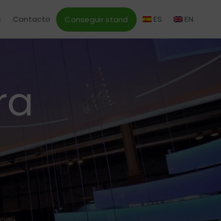
s
Contacto
ES
EN
Conseguir stand
ra