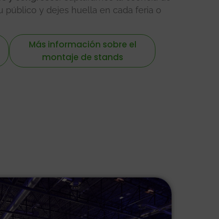
 público y dejes huella en cada feria o
Más información sobre el
montaje de stands