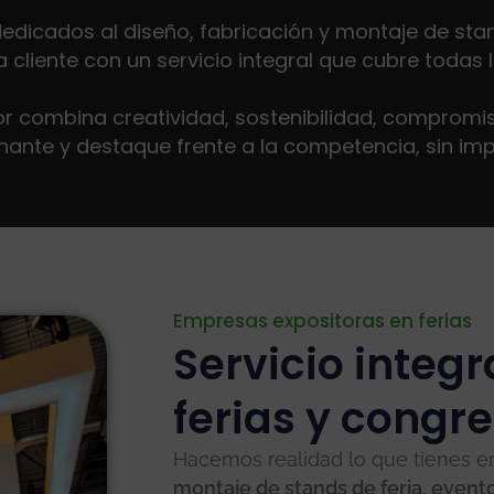
dicados al diseño, fabricación y montaje de stan
iente con un servicio integral que cubre todas l
r combina creatividad, sostenibilidad, compromiso
ionante y destaque frente a la competencia, sin im
Empresas expositoras en ferias
Servicio integ
ferias y congr
Hacemos realidad lo que tienes 
montaje de stands de feria, event