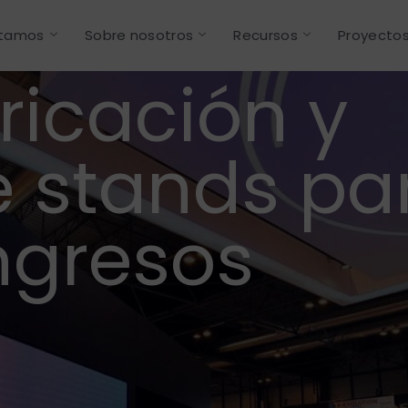
stamos
Sobre nosotros
Recursos
Proyecto
ricación y
 stands pa
ongresos