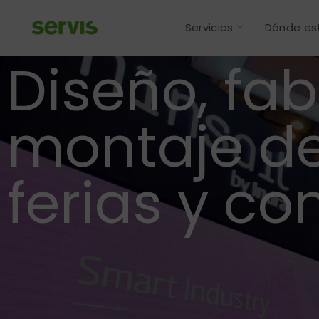
Servicios
Dónde e
Diseño, fab
montaje de
ferias y c