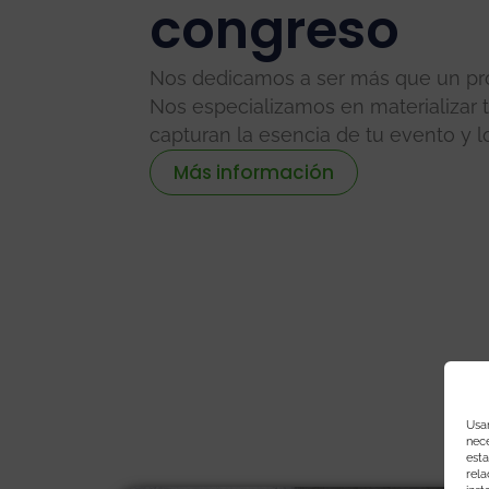
congreso
Nos dedicamos a ser más que un pr
Nos especializamos en materializar 
capturan la esencia de tu evento y l
Más información
Usam
nece
esta
rela