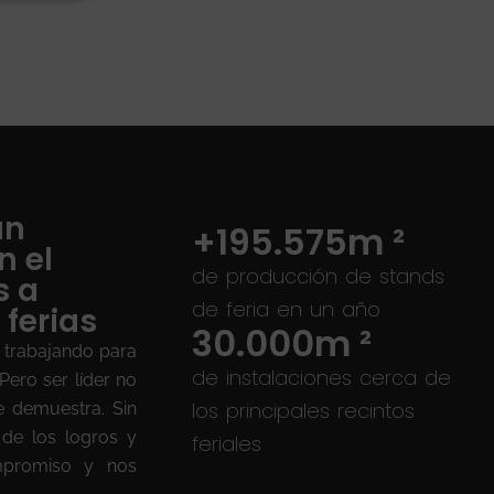
an
+
195.575
m ²
n el
de producción de stands
s a
de feria en un año
 ferias
30.000
m ²
 trabajando para
de instalaciones cerca de
Pero ser líder no
los principales recintos
e demuestra. Sin
de los logros y
feriales
mpromiso y nos