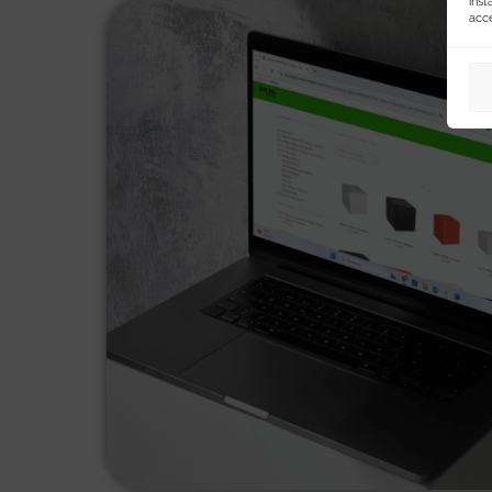
inst
acc