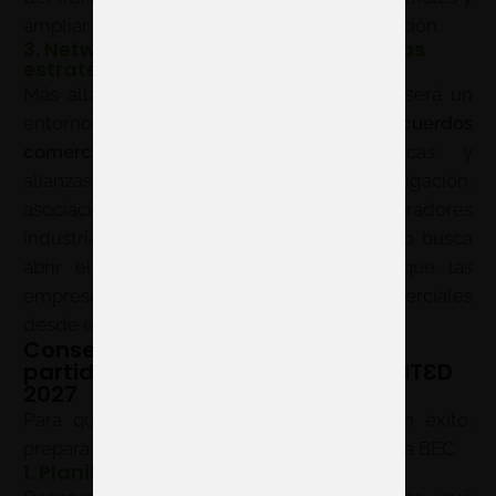
ampliar el alcance comercial de su participación.
3. Networking y generación de alianzas
estratégicas
Más allá de la exposición, ADDITƐD 2027 será un
entorno idóneo para generar
acuerdos
comerciales
, colaboraciones tecnológicas y
alianzas con empresas, centros de investigación,
asociaciones sectoriales y compradores
industriales. El nuevo calendario de febrero busca
abrir el año ferial industrial y facilitar que las
empresas activen oportunidades comerciales
desde el primer trimestre.
Consejos para sacar el máximo
partido a tu participación en ADDITƐD
2027
Para que tu presencia en la feria sea un éxito,
prepara una estrategia clara antes de llegar a BEC:
1. Planifica con antelación