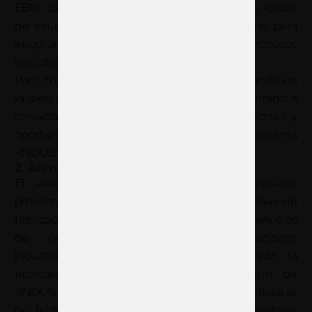
EBM, deposición directa de metal con hilo, casos
de éxito en polímeros y metal, y estrategias para
integrar la fabricación aditiva en procesos
industriales.
Para 2027, la agenda concreta se irá publicando en
la web oficial, pero el enfoque seguirá orientado a
conectar conocimiento técnico, demostraciones y
oportunidades de negocio dentro del ecosistema
+INDUSTRY.
2. Área de exposición
El área expositiva permitirá a las empresas
presentar equipos de impresión 3D, soluciones de
fabricación aditiva, materiales, software, servicios
de postprocesado, ingeniería, aplicaciones
industriales y tecnologías relacionadas con la
fabricación avanzada. Al celebrarse dentro de
+INDUSTRY, los expositores pueden beneficiarse
del tráfico cruzado con otros sectores industriales y