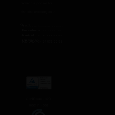
Proyectos por sector
Material descargable
Contacto
Email
info@serviscomplet.com
Barcelona
Teléfono: +34 93 423 31 07
Madrid
Teléfono: +34 91 669 94 80
Zaragoza
Teléfono: +34 97 633 05 98
Certificado ISO
9001 Y 14001