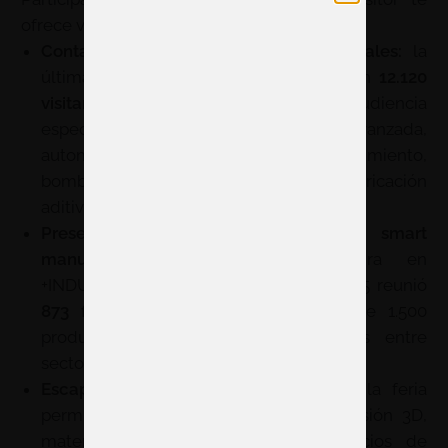
ofrece ventajas clave para tu negocio:
Contacto directo con clientes industriales:
la
última edición de +INDUSTRY cerró con
12.120
visitantes profesionales
, una audiencia
especializada vinculada a fabricación avanzada,
automatización, digitalización, mantenimiento,
bombas y válvulas, subcontratación y fabricación
aditiva.
Presencia en el mayor foro de smart
manufacturing:
ADDITƐD se integra en
+INDUSTRY, una plataforma que en 2025 reunió
873 firmas expositoras
y alrededor de 1.500
productos, multiplicando las sinergias entre
sectores industriales complementarios.
Escaparate para mostrar innovación:
la feria
permite presentar soluciones en impresión 3D,
materiales avanzados, software, servicios de