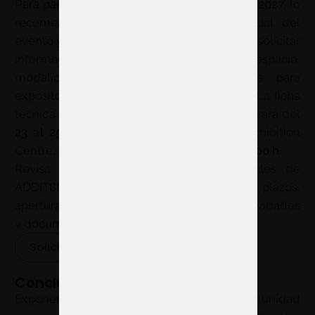
Para participar como expositor en ADDITƐD 2027, lo
recomendable es consultar la web oficial del
evento y contactar con la organización para solicitar
información sobre disponibilidad de espacio,
modalidades de participación, servicios para
expositores y condiciones de contratación. La ficha
técnica oficial confirma que la feria se celebrará del
23 al 25 de febrero de 2027
en Bilbao Exhibition
Centre, con horario profesional de
9:30 a 17:00 h
.
Revisa periódicamente los canales oficiales de
ADDITƐD y +INDUSTRY para confirmar plazos,
apertura de inscripciones, programa de actividades
y documentación técnica para expositores.
Solicitar propuesta
Conclusión de ADDITƐD
Exponer en
ADDIT3D 2025
es una oportunidad