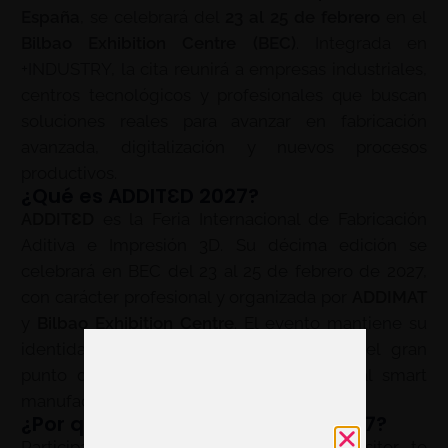
España
, se celebrará del
23 al 25 de febrero
en el
Bilbao Exhibition Centre (BEC)
. Integrada en
+INDUSTRY, la cita reunirá a empresas industriales,
centros tecnológicos y profesionales que buscan
soluciones reales para avanzar en fabricación
avanzada, digitalización y nuevos procesos
productivos.
¿Qué es ADDITƐD 2027?
ADDITƐD
es la Feria Internacional de Fabricación
Aditiva e Impresión 3D. Su décima edición se
celebrará en BEC del 23 al 25 de febrero de 2027,
con carácter profesional y organizada por
ADDIMAT
y
Bilbao Exhibition Centre
. El evento mantiene su
identidad propia dentro de +INDUSTRY, el gran
punto de encuentro nacional dedicado al smart
manufacturing.
¿Por qué exponer en ADDITƐD 2027?
Participar en ADDITƐD 2027 como expositor te