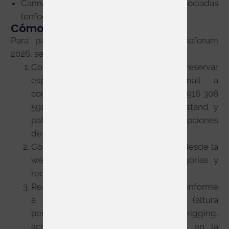
Cannabis medicinal y regulaciones asociadas
(enfoque específico de Cannabisforum)
Cómo exponer (pasos)
Para participar como expositor en Farmaforum
2026, se recomienda seguir estos pasos:
Contactar con la organización para reservar
espacio de stand: enviar e-mail a
comercial@farmaforum.es
o llamar al 916 308
591 / 672 050 625. Elegir tipo de stand y
patrocinio. En la web del evento hay “Opciones
de Stand” y “Opciones de Patrocinio”.
Completar formulario de expositores desde la
web oficial, revisar listado de categorías y
requisitos.
Realizar diseño y montaje del stand conforme
a las normas técnicas del evento (altura
permitida, instalación eléctrica, rigging,
accesos). Consultar “Datos técnicos” en la