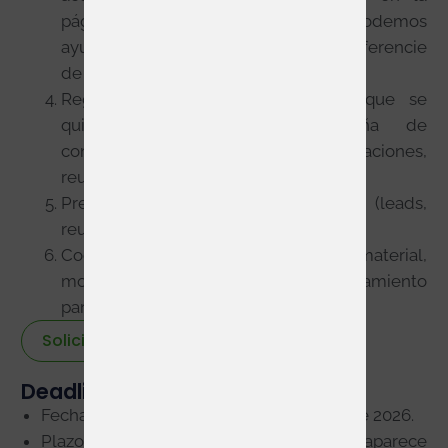
página oficial. Desde Servis te podemos
ayudar a conseguir un stand que te diferencie
de tu competencia.
Registrar a los visitantes/clientes que se
quiera invitar; preparar campaña de
comunicación pre-evento (invitaciones,
reunión B2B, etc.).
Preparar seguimiento post-evento (leads,
reuniones, análisis de ROI).
Coordinación logística: envío de material,
montaje/desmontaje, transporte, alojamiento
para personal, etc.
Solicitar stand
Deadlines y enlaces útiles
Fecha oficial del evento: 22-23 septiembre 2026.
Plazo para reservar stands: aunque no aparece