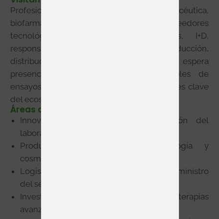
Profesionales del sector industria farmacéutica,
biofarmacéutica, cosmética, proveedores
tecnológicos, laboratorios de análisis, I+D,
responsables de ingeniería, calidad, producción,
distribución y logística. También se espera
presencia de investigadores, responsables de
ensayos clínicos, reguladores y otros actores clave
del ecosistema
Áreas de interés
Innovación tecnológica y digitalización del
laboratorio.
Producción farmacéutica, biotecnología y
cosmética.
Logística, distribución y cadena de suministro
del sector salud.
Investigación clínica, nuevos fármacos, terapias
avanzadas.