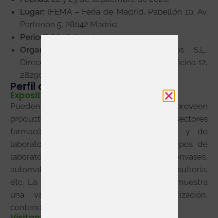
Lugar:
IFEMA – Feria de Madrid, Pabellón 10, Av.
Partenón 5, 28042 Madrid.
Periodicidad:
Anual.
Organizador:
Exposiciones y Eventos S.L..
Dirección: C/ Pollensa 2, Ed. Artemisa, Oficina 12,
28290 Las Rozas (Madrid)
Perfil de expositores / visitantes
Expositores
Pueden participar empresas que proveen
productos y servicios para los sectores
farmacéutico, biotecnológico, cosmético y de
laboratorio: fabricación de fármacos, equipos de
laboratorio, instrumentación, envases,
automatización, logística, servicios de consultoría,
etc. La lista de expositores anteriores ya muestra
una variedad de categorías: automatización,
contenedores, mobiliario, etc.
Visitantes