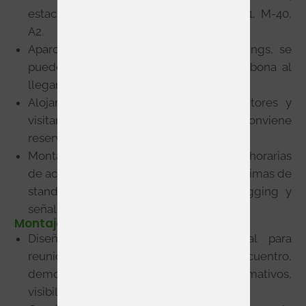
estación Feria de Madrid. Vehículo: M-11, M-40,
A2.
Aparcamiento: IFEMA gestiona los parkings, se
puede beneficiar de tarifa única si se abona al
llegar.
Alojamiento: dado que muchos expositores y
visitantes vendrán de fuera de Madrid, conviene
reservar hotel con antelación.
Montaje / desmontaje: Verificar franjas horarias
de acceso a carga/descarga, alturas máximas de
stands, condiciones de electricidad, rigging y
señalización.
Montaje
Diseñar un stand que sea funcional para
reuniones B2B: zona de encuentro,
demostraciones, materiales informativos,
visibilidad de marca.