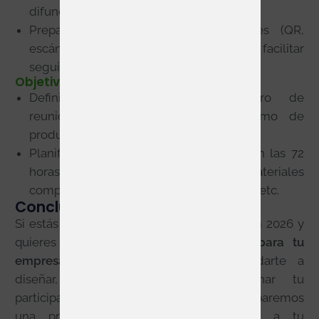
difundir durante y después del evento.
Preparar captación de leads digitales (QR,
escáner de acreditaciones) para facilitar
seguimiento.
Objetivos claros
Definir objetivos concretos: número de
reuniones, contactos cualificados, demo de
producto, cierre de contratos.
Planificar el seguimiento post-evento en las 72
horas siguientes: envío de materiales
complementarios, propuesta de reunión, etc.
Conclusión
Si estás valorando exponer en Farmaforum 2026 y
quieres una
propuesta de stand lista para tu
empresa
, desde Servis podemos ayudarte a
diseñar, planificar, montar y gestionar tu
participación. Contáctanos para que preparemos
una propuesta personalizada adaptada a tu