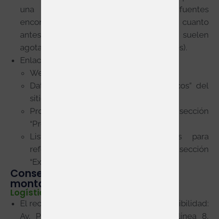
una fecha límite explícita en las fuentes
encontradas, es aconsejable reservar cuanto
antes, ya que los espacios más visibles suelen
agotarse con antelación (8-10 meses antes).
Enlaces útiles:
Web oficial:
farmaforum.es
Datos técnicos: sección “Datos técnicos” del
sitio oficial.
Programa, talleres y conferencias: sección
“Programa” del sitio oficial.
Listado de expositores anteriores para
referencia de categorías y nivel: sección
“Expositores” oficial.
Consejos prácticos (logística,
montaje, sostenibilidad…)
Logística
El recinto IFEMA cuenta con buena accesibilidad:
Av. Partenón 5, 28042 Madrid. Metro línea 8,