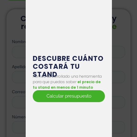
Contacta con nosotros y
recibe
una propuesta de
diseño
DESCUBRE CUÁNTO
COSTARÁ TU
STAND
Hemos desarrollado una herramienta
para que puedas saber
el precio de
tu stand en menos de 1 minuto
Calcular presupuesto