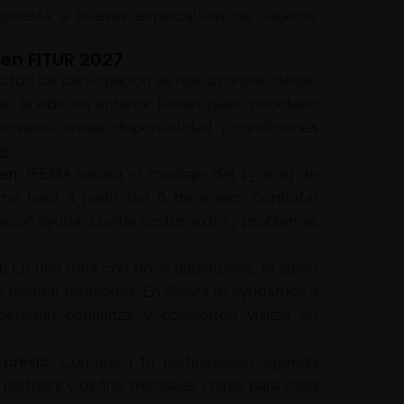
puesta a nuevas expectativas de viajeros,
en FITUR 2027
citud de participación se realiza online desde
e la edición anterior tenían plazo prioritario
onviene revisar disponibilidad y condiciones
ce
en:
IFEMA señala el montaje del 13 al 19 de
ma hora a partir del 6 de enero. Contratar
ación ayuda a evitar costes extra y problemas
:
En una feria con once pabellones, el stand
 y facilitar reuniones. En Servis te ayudamos a
eneran confianza y convierten visitas en
previa:
Comunica tu participación, agenda
 partners y define mensajes claros para cada