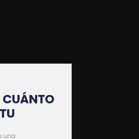
E CUÁNTO
TU
on
o una