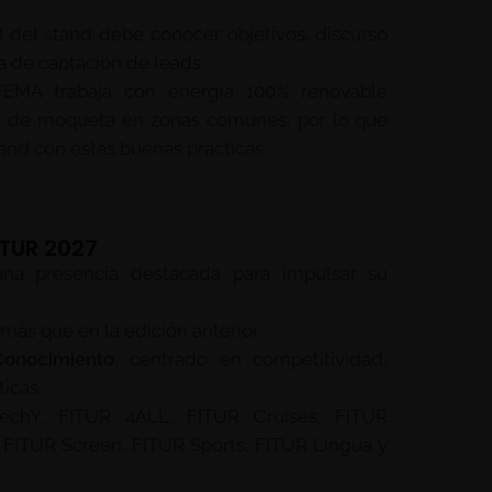
l del stand debe conocer objetivos, discurso
 de captación de leads.
EMA trabaja con energía 100% renovable
laje de moqueta en zonas comunes, por lo que
tand con estas buenas prácticas.
ITUR 2027
una presencia destacada para impulsar su
ás que en la edición anterior.
Conocimiento
, centrado en competitividad,
icas.
hY, FITUR 4ALL, FITUR Cruises, FITUR
 FITUR Screen, FITUR Sports, FITUR Lingua y