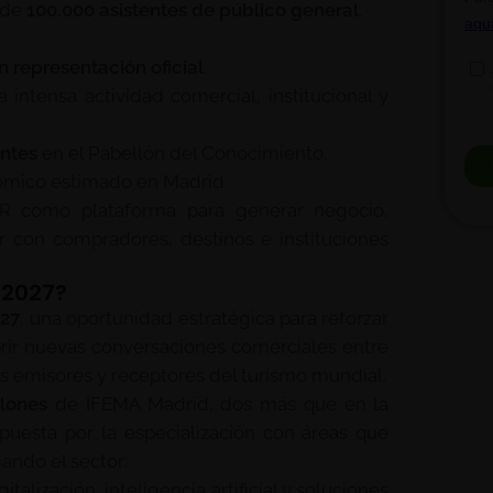
 de
100.000 asistentes de público general
.
n representación oficial
.
ntensa actividad comercial, institucional y
ntes
en el Pabellón del Conocimiento.
mico estimado en Madrid.
UR como plataforma para generar negocio,
r con compradores, destinos e instituciones
 2027?
027
, una oportunidad estratégica para reforzar
 abrir nuevas conversaciones comerciales entre
os emisores y receptores del turismo mundial.
lones
de IFEMA Madrid, dos más que en la
apuesta por la especialización con áreas que
ando el sector:
talización, inteligencia artificial y soluciones