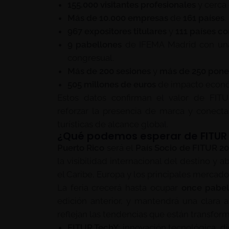
155.000 visitantes profesionales
y cerca
Más de 10.000 empresas
de
161 países
.
967 expositores titulares
y
111 países co
9 pabellones
de IFEMA Madrid con una i
congresual.
Más de 200 sesiones
y
más de 250 pone
505 millones de euros
de impacto econó
Estos datos confirman el valor de FIT
reforzar la presencia de marca y conecta
turísticas de alcance global.
¿Qué podemos esperar de FITUR
Puerto Rico
será el
País Socio de FITUR 2
la visibilidad internacional del destino y
el Caribe, Europa y los principales mercad
La feria crecerá hasta ocupar
once pabel
edición anterior, y mantendrá una clara 
reflejan las tendencias que están transform
FITUR TechY:
innovación tecnológica, digi