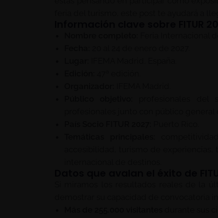
estás pensando en participar como exposit
feria del turismo, este post te ayudará a lle
Información clave sobre FITUR 2
Nombre completo:
Feria Internacional d
Fecha:
20 al 24 de enero de 2027.
Lugar:
IFEMA Madrid, España.
Edición:
47ª edición.
Organizador:
IFEMA Madrid.
Público objetivo:
profesionales del s
profesionales junto con público general 
País Socio FITUR 2027:
Puerto Rico.
Temáticas principales:
competitividad,
accesibilidad, turismo de experiencias, 
internacional de destinos.
Datos que avalan el éxito de FIT
Si miramos los resultados reales de la ú
demostrar su capacidad de convocatoria in
Más de 255.000 visitantes
durante sus ci