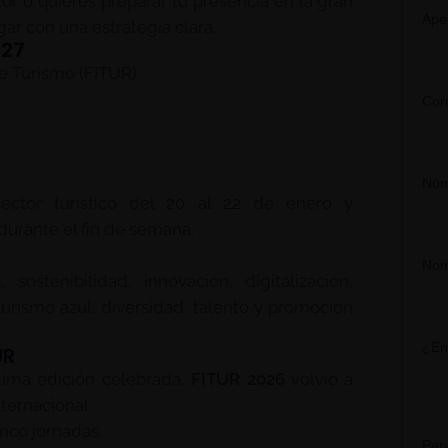
or o quieres preparar tu presencia en la gran
gar con una estrategia clara.
027
e Turismo (FITUR).
ector turístico del 20 al 22 de enero y
durante el fin de semana.
 sostenibilidad, innovación, digitalización,
turismo azul, diversidad, talento y promoción
UR
ltima edición celebrada,
FITUR 2026
volvió a
ternacional:
nco jornadas.