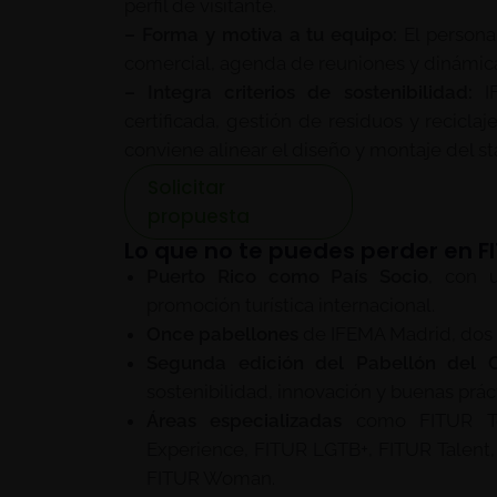
perfil de visitante.
– Forma y motiva a tu equipo:
El persona
comercial, agenda de reuniones y dinámica
– Integra criterios de sostenibilidad:
IF
certificada, gestión de residuos y recic
conviene alinear el diseño y montaje del s
Solicitar
propuesta
Lo que no te puedes perder en F
Puerto Rico como País Socio
, con 
promoción turística internacional.
Once pabellones
de IFEMA Madrid, dos m
Segunda edición del Pabellón del 
sostenibilidad, innovación y buenas práct
Áreas especializadas
como FITUR Tec
Experience, FITUR LGTB+, FITUR Talent,
FITUR Woman.