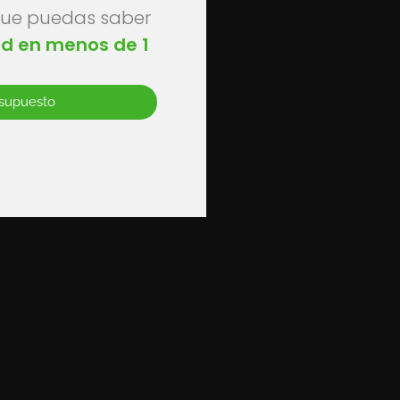
s
que puedas saber
nd en menos de 1
esupuesto