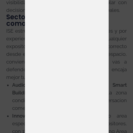
visibilidad: es una feria pensada para hablar con
decision makers y acelerar oportunidades reales.
Sectores y Technology Zones:
como encajar tu propuesta
ISE estructura la visita por Technology Zones y por
experiencias tematicas, algo clave para cualquier
expositor que quiera atraer al publico correcto
desde el primer minuto. Antes de reservar espacio,
conviene decidir que mensaje principal vas a
defender y en que ecosistema del show encaja
mejor tu propuesta.
Audio, Broadcast AV, Digital Signage, Smart
Building o Unified Communications
: la zona
condiciona el trafico y el tipo de conversacion
comercial que recibes.
Innovation Park 2027
: vuelve como area
especifica para startups y nuevos expositores,
con 132 pods, Pitching Stage, Matchmaking Area