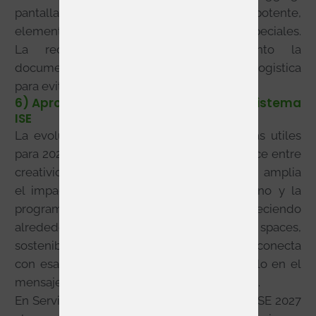
pantallas de gran formato, audio potente,
elementos suspendidos o integraciones especiales.
La recomendacion es trabajar pronto la
documentacion tecnica, los accesos y la logistica
para evitar redisenos de ultima hora.
6) Aprovechar las novedades del ecosistema
ISE
La evolucion reciente del evento da pistas utiles
para 2027: Spark abrio una nueva via de cruce entre
creatividad y tecnologia, la ISE Foundation amplia
el impacto del evento durante todo el ano y la
programacion de contenido sigue creciendo
alrededor de AI, ciberseguridad, smart spaces,
sostenibilidad y negocio. Si tu propuesta conecta
con esas conversaciones, conviene reflejarlo en el
mensaje del stand y en la agenda comercial.
En Serviscomplet recomendamos abordar ISE 2027