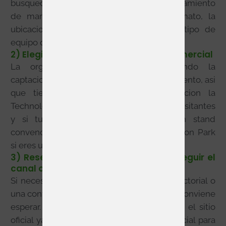
busqueda de distribuidores o puro posicionamiento
de marca. De ese objetivo salen el formato, la
ubicacion, la necesidad de demo y el tipo de
equipo que debe estar en el stand.
2) Elegir zona, formato y visibilidad comercial
La organizacion ya esta promocionando la
captacion para ISE 2027 y el floorplan del evento, asi
que tiene sentido estudiar con antelacion la
Technology Zone adecuada, los flujos de visitantes
y si tu propuesta encaja mejor en un stand
convencional o en formatos como Innovation Park
si eres una marca nueva o una startup.
3) Reservar espacio cuanto antes y seguir el
canal oficial
Si necesitas esquina, buena proximidad sectorial o
una configuracion pensada para demo, no conviene
esperar. A fecha de
22 de mayo de 2026
, el sitio
oficial ya permite iniciar el contacto comercial para