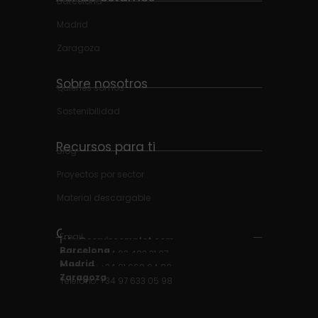
Barcelona
Madrid
Zaragoza
Sobre nosotros
Quienes somos
Sostenibilidad
Recursos para ti
Blog
Proyectos por sector
Material descargable
Contacto
Email
info@serviscomplet.com
Barcelona
Teléfono: +34 93 423 31 07
Madrid
Teléfono: +34 91 669 94 80
Zaragoza
Teléfono: +34 97 633 05 98