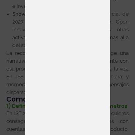
e Investor Forum.
Show features y networking
: el sitio oficial de
2027 ya destaca Connected Classroom, Open
Innovation Challenge, Tech Tours y otras
activaciones que amplian la visibilidad mas alla
del stand.
La recomendacion practica es simple: elige una
narrativa troncal, diseña una demo coherente con
esa promesa y evita querer explicarlo todo a la vez.
En ISE funciona mejor una propuesta clara y
memorable que un stand cargado de mensajes
dispersos.
Como exponer en ISE 2027:
1) Definir objetivos antes de hablar de metros
En ISE 2027 conviene aterrizar primero que quieres
conseguir: leads cualificados, reuniones con
cuentas estrategicas, lanzamiento de producto,