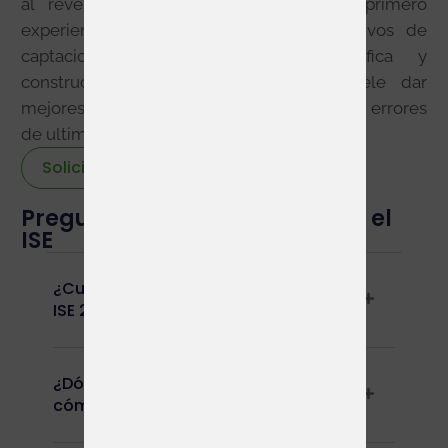
al reves de como se hace a veces: primero
experiencia del visitante, demo y objetivos de
captacion; despues arquitectura, grafica y
construccion del stand. Ese orden suele dar
mejores resultados comerciales y reduce errores
de ultima hora.
Solicitar stand
Preguntas y respuestas sobre el
ISE
¿Cuáles son las fechas oficiales de
ISE 2027?
¿Dónde se celebra exactamente y
cómo se llega?