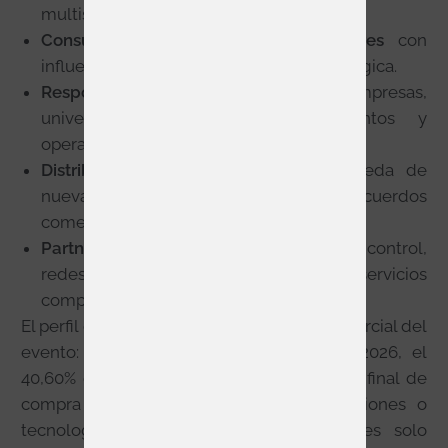
multisede y licitaciones complejas.
Consultores, ingenierias y prescriptores
con
influencia directa en la seleccion tecnologica.
Responsables de compras, IT y AV
de empresas,
universidades, hoteles, retail, recintos y
operadores de espacios.
Distribuidores y mayoristas
en busqueda de
nuevas marcas, portfolios y acuerdos
comerciales.
Partners tecnologicos
en software, control,
redes, ciberseguridad, analitica y servicios
complementarios.
El perfil del publico refuerza el interes comercial del
evento: segun el informe oficial de ISE 2026, el
40,60% de los visitantes declara autoridad final de
compra y otro 30,57% recomienda soluciones o
tecnologias. En otras palabras, ISE no es solo