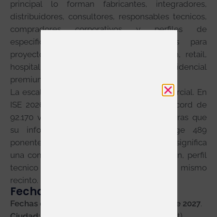
principal lo forman fabricantes, integradores,
distribuidores, consultores, responsables tecnicos,
compradores corporativos y perfiles de
especificacion que buscan soluciones para
proyectos reales en corporate, educacion, retail,
hospitality, transporte, sanidad, residencial
premium y entretenimiento.
La escala del evento explica su peso comercial. En
ISE 2026, la organizacion comunico un record de
92.170 visitantes y 1.751 expositores, mientras que
su informe oficial de contenido recoge 489
ponentes. Para una marca expositora, eso significa
una combinacion dificil de igualar: volumen, perfil
tecnico y capacidad de decision en un mismo
recinto.
Fechas y sede de ISE 2027
Fechas confirmadas:
del
2 al 5 de febrero de 2027
.
Ciudad:
Barcelona (L’Hospitalet de Llobregat).