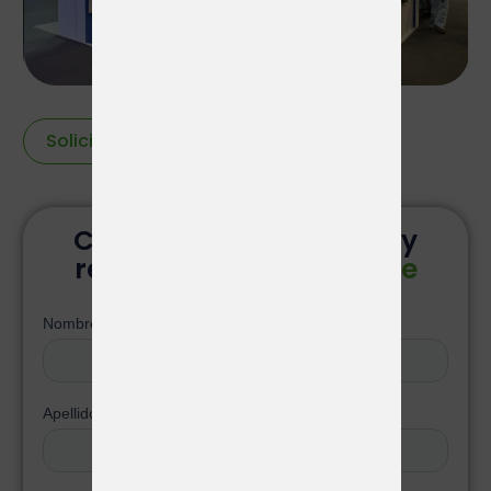
Solicitar stand
Contacta con nosotros y
recibe
una propuesta de
diseño