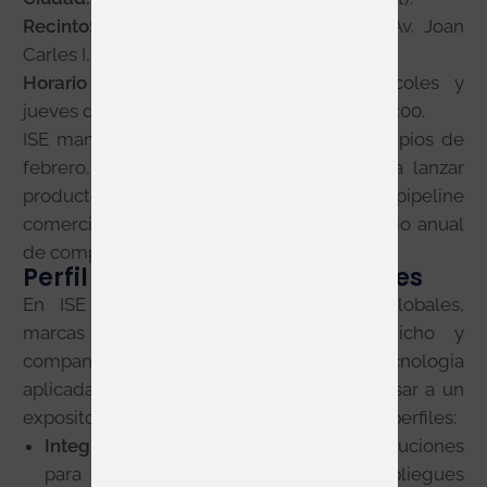
Recinto:
Fira de Barcelona – Gran Via
, Av. Joan
Carles I, 64, 08908.
Horario oficial publicado:
martes, miercoles y
jueves de 10:00 a 18:00; viernes de 10:00 a 16:00.
ISE mantiene su posicionamiento de principios de
febrero, un momento muy favorable para lanzar
producto, concertar reuniones y arrancar pipeline
comercial antes de que avance el calendario anual
de compras y proyectos.
Perfil de expositores y visitantes
En ISE conviven grandes fabricantes globales,
marcas de canal, especialistas en nicho y
companias que necesitan demostrar tecnologia
aplicada. El visitante que mas suele interesar a un
expositor responde a uno o varios de estos perfiles:
Integradores de sistemas
que buscan soluciones
para proyectos end-to-end, despliegues