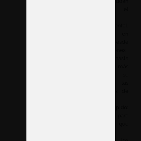
residuos, ayudan
a reducir el
impacto
medioambiental.
Flexibilidad en
el diseño:
Desde
configuraciones
sencillas hasta
diseños más
complejos, se
adaptan a las
necesidades de
cada marca.
Montaje rápido:
Ideal para
empresas que
buscan
minimizar los