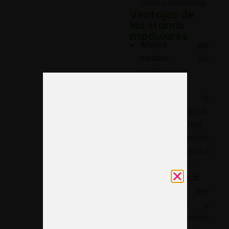
otros elementos.
Ventajas de
los stands
modulares
Ahorro de
costes:
Su
reutilización
permite
amortizar la
inversión inicial,
convirtiéndolos
en una opción
más económica
a largo plazo.
Sostenibilidad:
Al ser
reutilizables y
generar menos