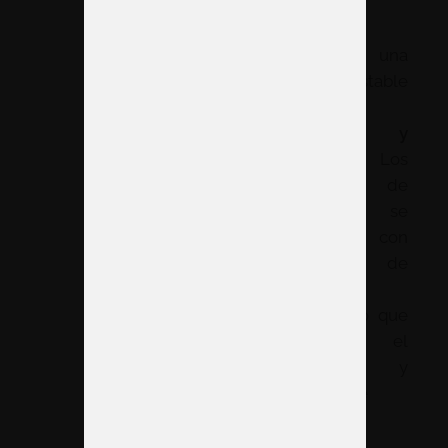
piezas
octogonales,
garantizando una
estructura estable
y duradera.
Materiales y
montaje:
Los
perfiles de
aluminio se
ensamblan con
piezas de
conexión
estándar, lo que
facilita el
montaje y
desmontaje
rápido.
Diseño