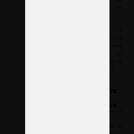
tiempos de
instalación.
Estética
profesional:
A
pesar de ser una
opción más
económica, no
comprometen la
calidad visual.
Sistemas
para
montar los
stands
modualres
Existen varios
sistemas
modulares que se