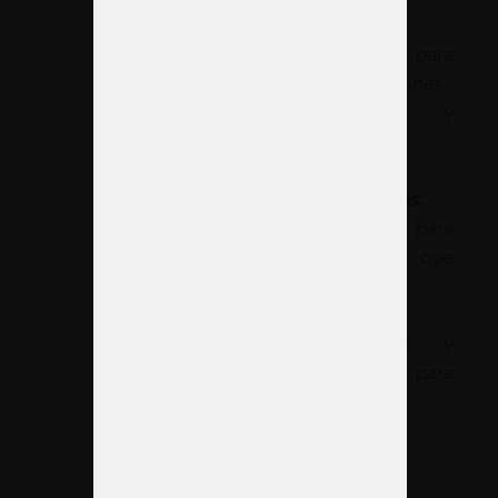
funcional:
Perfecto para
configuraciones
simples y
espacios
funcionales.
Aplicaciones:
Ideal para
empresas que
buscan
soluciones
económicas y
fiables para
ferias
recurrentes.