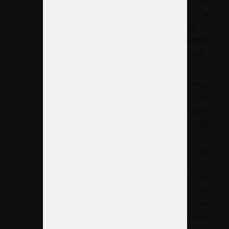
destacan por su
calidad y
funcionalidades.
Aquí te ofrecemos
una visión general:
Sistema
Octogonal
El sistema
Octogonal es un
clásico en el diseño
de stands
modulares,
conocido por su
robustez y
simplicidad. Utiliza
perfiles de
aluminio que se
conectan mediante