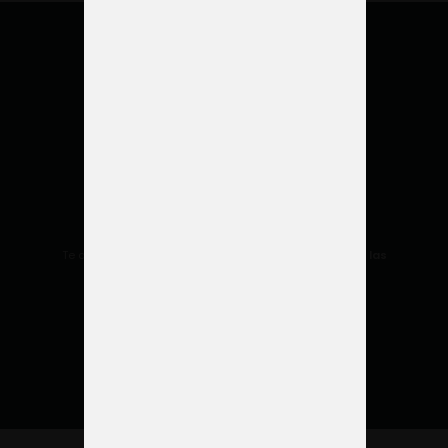
Te ayudamos a aprovechar tu espacio
para mejorar las
relaciones Face to Face
Descargar
EBOOK GRATUITO