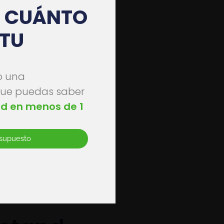
E CUÁNTO
TU
on
o una
s
que puedas saber
nd en menos de 1
esupuesto