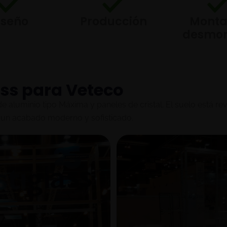
iseño
Producción
Monta
desmon
ass para Veteco
de aluminio tipo Máxima y paneles de cristal. El suelo está 
 un acabado moderno y sofisticado.