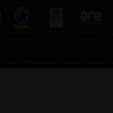
Certificado por
Certificado Eventsoft
Certificado AFE
001
compensar el CO2
(Proveedor
recomendado)
p
|
Aviso legal
|
Política de Calidad y Sostenibilidad
|
Política de Cook