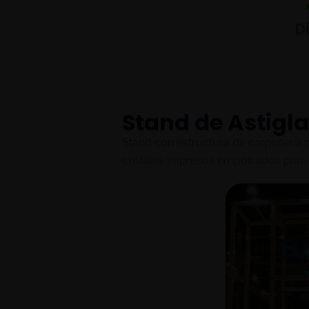
D
Stand de Astigl
Stand con estructura de carpintería 
cristales impresos empotrados para