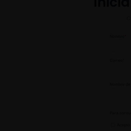
Inici
C